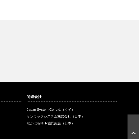
関連会社
Japan System Co.,Ltd.（タイ）
ケンラックシステム株式会社（日本）
なかはらNTR協同組合（日本）